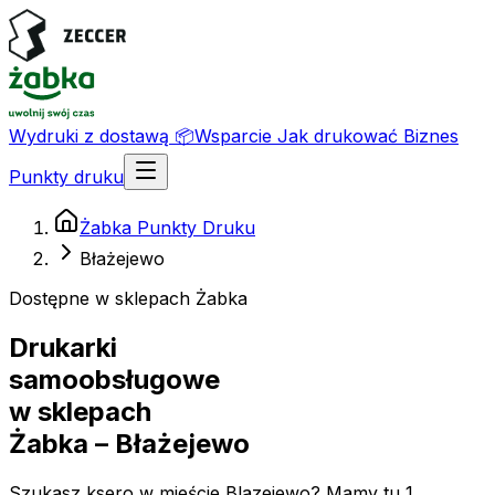
Wydruki z dostawą
📦
Wsparcie
Jak drukować
Biznes
Punkty druku
Żabka Punkty Druku
Błażejewo
Dostępne w sklepach Żabka
Drukarki
samoobsługowe
w sklepach
Żabka
– Błażejewo
Szukasz ksero w mieście Blazejewo? Mamy tu 1