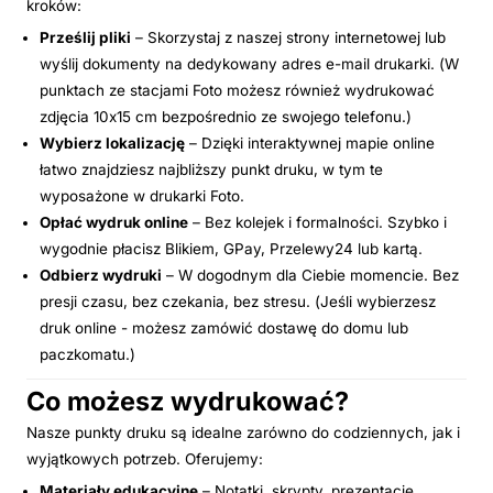
kroków:
Prześlij pliki
– Skorzystaj z naszej strony internetowej lub
wyślij dokumenty na dedykowany adres e-mail drukarki. (W
punktach ze stacjami Foto możesz również wydrukować
zdjęcia 10x15 cm bezpośrednio ze swojego telefonu.)
Wybierz lokalizację
– Dzięki interaktywnej mapie online
łatwo znajdziesz najbliższy punkt druku, w tym te
wyposażone w drukarki Foto.
Opłać wydruk online
– Bez kolejek i formalności. Szybko i
wygodnie płacisz Blikiem, GPay, Przelewy24 lub kartą.
Odbierz wydruki
– W dogodnym dla Ciebie momencie. Bez
presji czasu, bez czekania, bez stresu. (Jeśli wybierzesz
druk online - możesz zamówić dostawę do domu lub
paczkomatu.)
Co możesz wydrukować?
Nasze punkty druku są idealne zarówno do codziennych, jak i
wyjątkowych potrzeb. Oferujemy:
Materiały edukacyjne
– Notatki, skrypty, prezentacje.