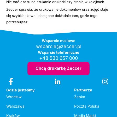
Nie trać czasu na szukanie drukarki czy stanie w kolejkach.
Zeccer sprawia, że drukowanie dokumentów oraz zdjęć staje
się szybkie, łatwe i dostępne dokładnie tam, gdzie tego
potrzebujesz.
Wsparcie mailowe
wsparcie@zeccer.pl
Wsparcie telefoniczne
+48 530 657 000
Chcę drukarkę Zeccer
Gdzie jesteśmy
Partnerzy
Wrocław
Żabka
Warszawa
Poczta Polska
Kraków
Media Markt