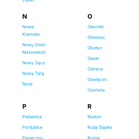
Lublin
N
O
Nowe
Oborniki
Kramsko
Olomouc
Nowy Dwór
Olsztyn
Mazowiecki
Opole
Nowy Sącz
Ostrava
Nowy Targ
Oświęcim
Nysa
Ozorków
P
R
Pabianice
Radom
Pardubice
Ruda Śląska
Piaseczno
Rumia