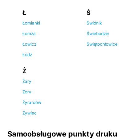
Ł
Ś
Łomianki
Świdnik
Łomża
Świebodzin
Łowicz
Świętochłowice
Łódź
Ż
Żary
Żory
Żyrardów
Żywiec
Samoobsługowe punkty druku