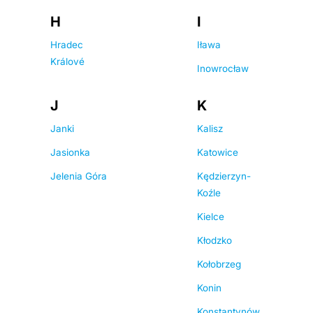
H
I
Hradec
Iława
Králové
Inowrocław
J
K
Janki
Kalisz
Jasionka
Katowice
Jelenia Góra
Kędzierzyn-
Koźle
Kielce
Kłodzko
Kołobrzeg
Konin
Konstantynów