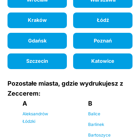
Kraków
Łódź
Gdańsk
Poznań
Szczecin
Katowice
Pozostałe miasta, gdzie wydrukujesz z
Zeccerem:
A
B
Aleksandrów
Balice
Łódzki
Barlinek
Bartoszyce