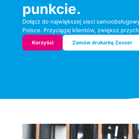
punkcie.
Dołącz do największej sieci samoobsługow
Polsce. Przyciągaj klientów, zwiększ przyc
Korzyści
Zamów drukarkę Zeccer