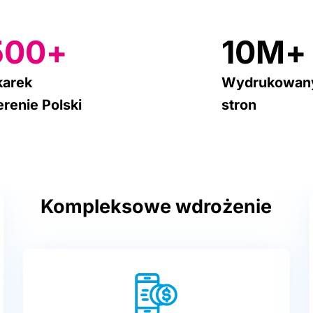
500+
10M+
karek
Wydrukowan
erenie Polski
stron
Kompleksowe wdrożenie