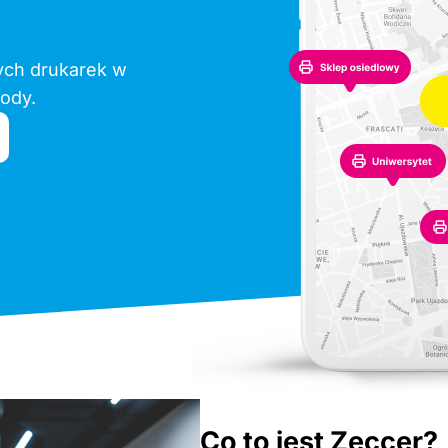
ych drukarek w
hody.
Co to jest Zeccer?