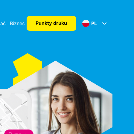
Punkty druku
wać
Biznes
PL