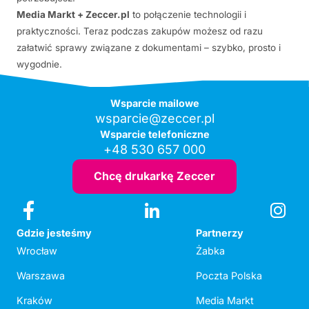
Media Markt + Zeccer.pl
to połączenie technologii i
praktyczności. Teraz podczas zakupów możesz od razu
załatwić sprawy związane z dokumentami – szybko, prosto i
wygodnie.
Wsparcie mailowe
wsparcie@zeccer.pl
Wsparcie telefoniczne
+48 530 657 000
Chcę drukarkę Zeccer
Gdzie jesteśmy
Partnerzy
Wrocław
Żabka
Warszawa
Poczta Polska
Kraków
Media Markt