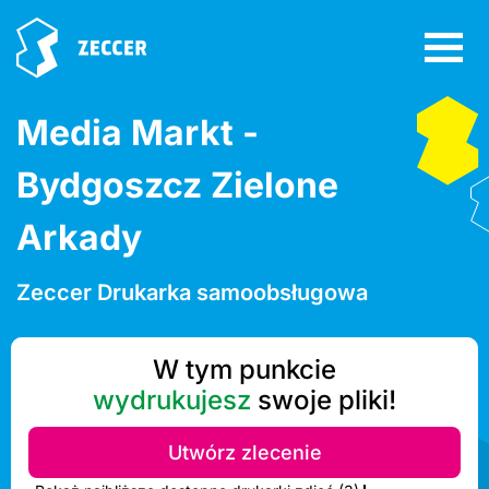
Media Markt -
Bydgoszcz Zielone
Arkady
Zeccer Drukarka samoobsługowa
W tym punkcie
wydrukujesz
swoje pliki!
Utwórz zlecenie