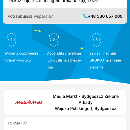
Pokaż najbliższe dostępne drukarki zdjęć (3)
Potrzebujesz wsparcia?
+48 530 657 000
1
2
3
Wybierz odpowiedni
Dodaj pliki z telefonu
Zapłać i naciśnij
format wydruku
lub wyślij na adres e-
DRUKUJ na stronie
mail
zlecenia
Media Markt - Bydgoszcz Zielone
Arkady
Wojska Polskiego 1, Bydgoszcz
FORMAT A4