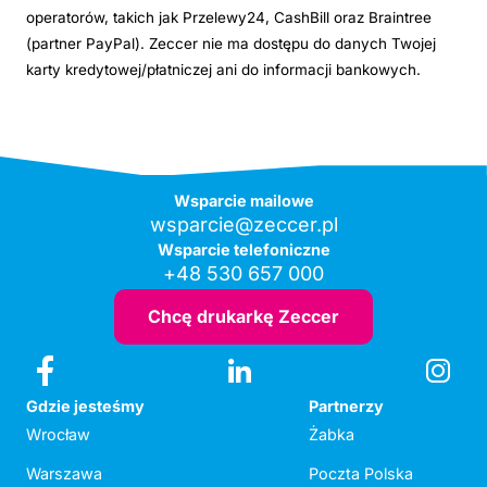
operatorów, takich jak Przelewy24, CashBill oraz Braintree
(partner PayPal). Zeccer nie ma dostępu do danych Twojej
karty kredytowej/płatniczej ani do informacji bankowych.
Wsparcie mailowe
wsparcie@zeccer.pl
Wsparcie telefoniczne
+48 530 657 000
Chcę drukarkę Zeccer
Gdzie jesteśmy
Partnerzy
Wrocław
Żabka
Warszawa
Poczta Polska