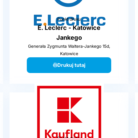
Punkt druku
E. Leclerc - Katowice
Jankego
Generała Zygmunta Waltera-Jankego 15d,
Katowice
Drukuj tutaj