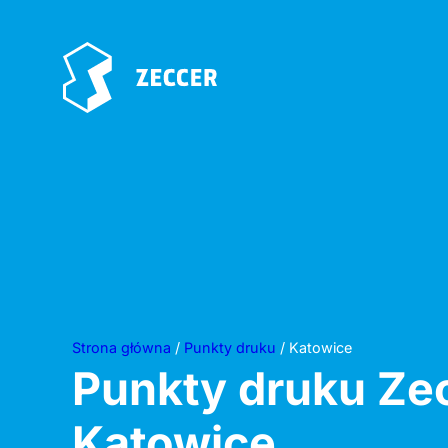
Strona główna
/
Punkty druku
/ Katowice
Punkty druku Ze
Katowice