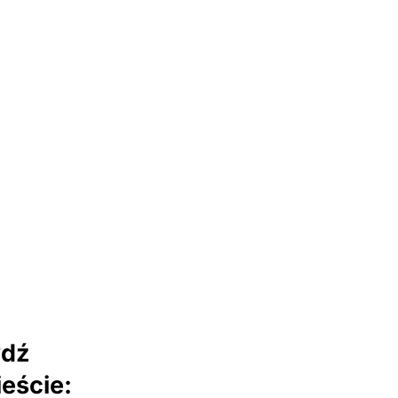
wdź
eście: