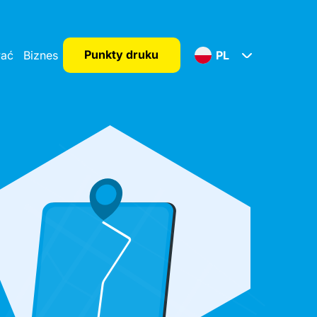
Punkty druku
wać
Biznes
PL