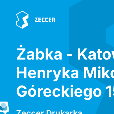
Żabka - Kato
Henryka Miko
Góreckiego 1
Zeccer Drukarka