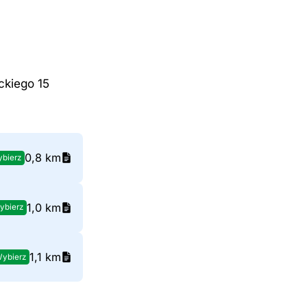
ckiego 15
0,8 km
bierz
1,0 km
ybierz
1,1 km
ybierz