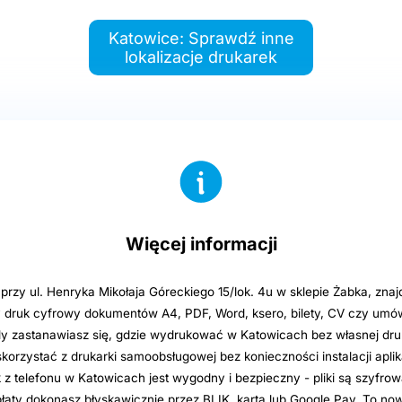
Katowice: Sprawdź inne
lokalizacje drukarek
Więcej informacji
rzy ul. Henryka Mikołaja Góreckiego 15/lok. 4u w sklepie Żabka, znaj
y druk cyfrowy dokumentów A4, PDF, Word, ksero, bilety, CV czy umów
dy zastanawiasz się, gdzie wydrukować w Katowicach bez własnej dru
skorzystać z drukarki samoobsługowej bez konieczności instalacji aplik
uk z telefonu w Katowicach jest wygodny i bezpieczny - pliki są szyfr
łaty dokonasz błyskawicznie przez BLIK, kartą lub Google Pay. To no