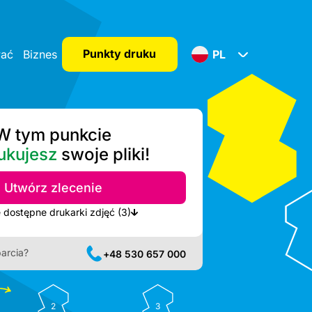
Punkty druku
wać
Biznes
PL
W tym punkcie
ukujesz
swoje pliki!
Utwórz zlecenie
Pokaż najbliższe dostępne drukarki zdjęć (3)
arcia?
+48 530 657 000
2
3