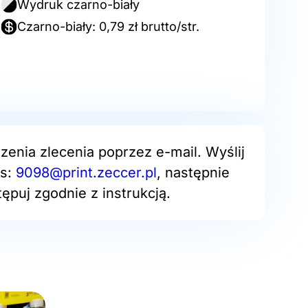
Wydruk czarno-biały
Czarno-biały: 0,79 zł brutto/str.
zenia zlecenia poprzez e-mail. Wyślij
es:
9098@print.zeccer.pl
, następnie
ępuj zgodnie z instrukcją.