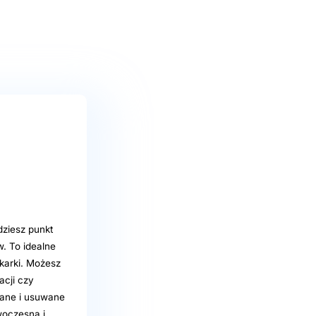
dziesz punkt
. To idealne
karki. Możesz
acji czy
owane i usuwane
woczesna i