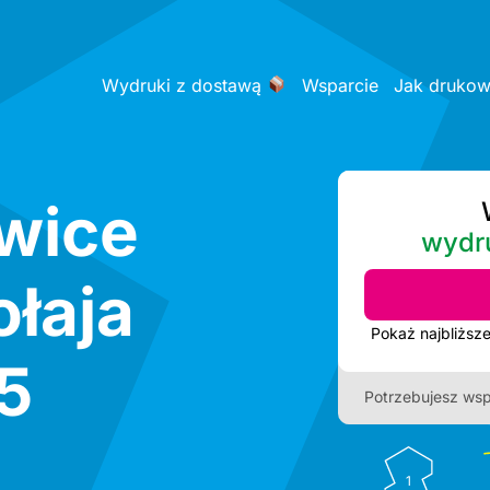
Wydruki z dostawą
Wsparcie
Jak druko
wice
wydr
łaja
5
Potrzebujesz wsp
1