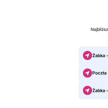
Najbliżs
Żabka 
Poczta
Żabka 