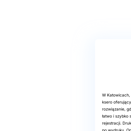
W Katowicach, p
ksero oferując
rozwiązanie, g
łatwo i szybko 
rejestracji. Dr
po wydruku. Op