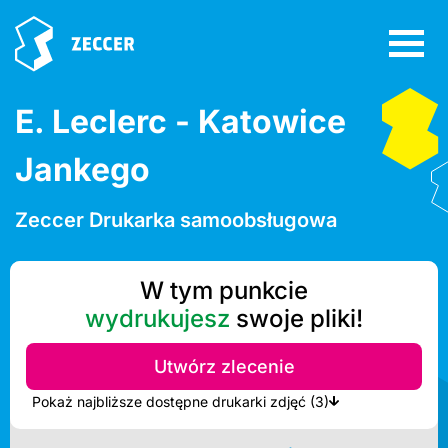
E. Leclerc - Katowice
Jankego
Zeccer Drukarka samoobsługowa
W tym punkcie
wydrukujesz
swoje pliki!
Utwórz zlecenie
Pokaż najbliższe dostępne drukarki zdjęć (3)