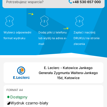
Potrzebujesz wsparcia?
+48 530 657 000
1
2
3
Wybierz odpowiedni
Dodaj pliki z telefonu
Zapłać i naciśnij
format wydruku
lub wyślij na adres e-
DRUKUJ na stronie
mail
zlecenia
E. Leclerc - Katowice Jankego
Generała Zygmunta Waltera-Jankego
15d, Katowice
FORMAT A4
Dostępny
Wydruk czarno-biały