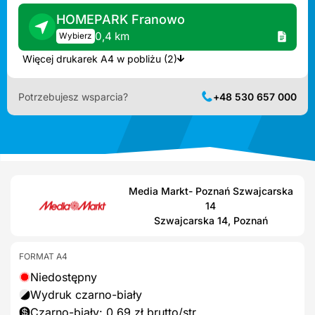
HOMEPARK Franowo
0,4 km
Wybierz
Więcej drukarek A4 w pobliżu (2)
Potrzebujesz wsparcia?
+48 530 657 000
Media Markt- Poznań Szwajcarska
14
Szwajcarska 14, Poznań
FORMAT A4
Niedostępny
Wydruk czarno-biały
Czarno-biały: 0,69 zł brutto/str.