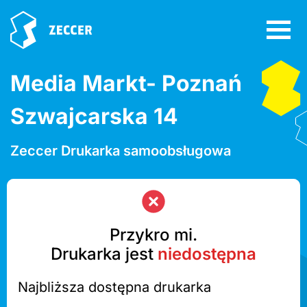
Media Markt- Poznań
Szwajcarska 14
Zeccer Drukarka samoobsługowa
Przykro mi.
Drukarka jest
niedostępna
Najbliższa dostępna drukarka