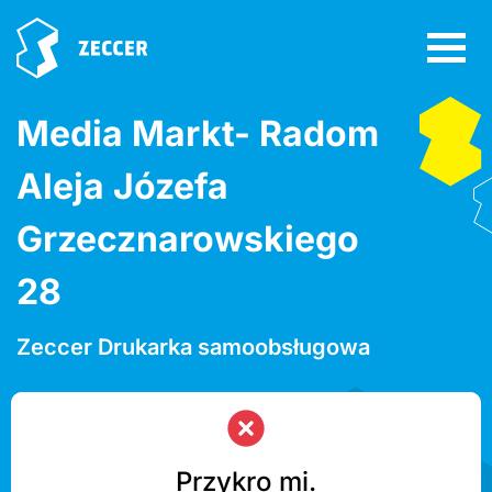
Media Markt- Radom
Aleja Józefa
Grzecznarowskiego
28
Zeccer Drukarka samoobsługowa
Przykro mi.