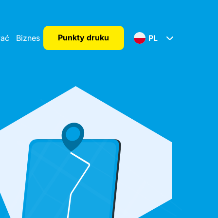
Punkty druku
wać
Biznes
PL