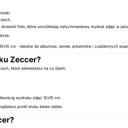
ioski.
rskich.
ukarki Foto, które umożliwiają natychmiastowy wydruk zdjęć w jakośc
lorze.
 10x15 cm - idealne do albumów, ramek, prezentów i codziennych wsp
uku Zeccer?
ach, które odwiedzasz na co dzień:
żliwością wydruku zdjęć 10x15 cm.
dziesz punkt druku blisko siebie.
cer?