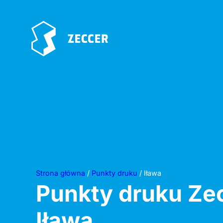
Strona główna
/
Punkty druku
/ Iława
Punkty druku Ze
Iława