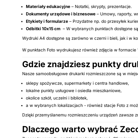
Materiały edukacyjne
– Notatki, skrypty, prezentacje.
Dokumenty urzędowe i biznesowe
– Umowy, raporty, wn
Etykiety i formularze
– Przydatne np. do przesyłek kurie
Odbitki 10x15 cm
– W wybranych punktach dostępne są dr
Wydruki A4 dostępne są zarówno w czerni i bieli, jak i w ko
W punktach Foto wydrukujesz również zdjęcia w formacie
Gdzie znajdziesz punkty dr
Nasze samoobsługowe drukarki rozmieszczone są w miejsc
sklepy spożywcze, supermarkety i centra handlowe,
lokalne punkty usługowe i osiedla mieszkaniowe,
okolice szkół, uczelni i bibliotek,
a w wybranych lokalizacjach - również stacje Foto z mo
Dzięki przemyślanemu rozmieszczeniu urządzeń zawsze znaj
Dlaczego warto wybrać Zec