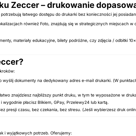
u Zeccer – drukowanie dopasowa
potrzebują łatwego dostępu do drukarki bez konieczności jej posiadan
lizacjach również Foto, znajdują się w strategicznych miejscach w 
y, materiały edukacyjne, bilety podróżne, czy zdjęcia / odbitki 10×1
eccer?
 kroków:
lub wyślij dokumenty na dedykowany adres e-mail drukarki. (W punkta
 łatwo znajdziesz najbliższy punkt druku, w tym te wyposażone w druka
 i wygodnie płacisz Blikiem, GPay, Przelewy24 lub kartą.
 presji czasu, bez czekania, bez stresu. (Jeśli wybierzesz druk on
ak i wyjątkowych potrzeb. Oferujemy: