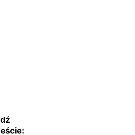
wdź
eście: