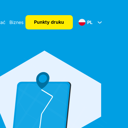
Punkty druku
wać
Biznes
PL