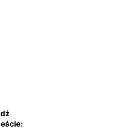
wdź
eście: