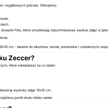
ak i wyjątkowych potrzeb. Oferujemy:
ioski.
rskich.
ukarki Foto, które umożliwiają natychmiastowy wydruk zdjęć w jakośc
lorze.
 10x15 cm - idealne do albumów, ramek, prezentów i codziennych wsp
uku Zeccer?
ach, które odwiedzasz na co dzień:
żliwością wydruku zdjęć 10x15 cm.
dziesz punkt druku blisko siebie.