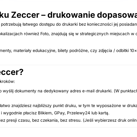
u Zeccer – drukowanie dopasowa
potrzebują łatwego dostępu do drukarki bez konieczności jej posiadan
lizacjach również Foto, znajdują się w strategicznych miejscach w 
y, materiały edukacyjne, bilety podróżne, czy zdjęcia / odbitki 10×1
eccer?
 kroków:
lub wyślij dokumenty na dedykowany adres e-mail drukarki. (W punkta
 łatwo znajdziesz najbliższy punkt druku, w tym te wyposażone w druka
 i wygodnie płacisz Blikiem, GPay, Przelewy24 lub kartą.
 presji czasu, bez czekania, bez stresu. (Jeśli wybierzesz druk on