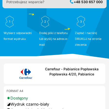
Potrzebujesz wsparcia?
+48 530 657 000
1
2
3
Wybierz odpowiedni
Dodaj pliki z telefonu
Zapłać i naciśnij
format wydruku
lub wyślij na adres e-
DRUKUJ na stronie
mail
zlecenia
Carrefour - Pabianice Popławska
Popławska 4/20, Pabianice
FORMAT A4
Dostępny
Wydruk czarno-biały