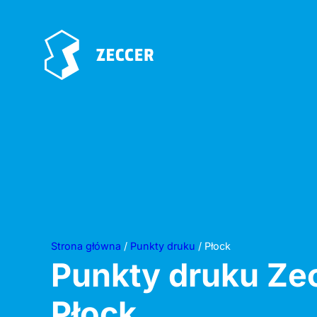
Strona główna
/
Punkty druku
/ Płock
Punkty druku Ze
Płock