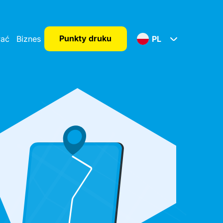
Punkty druku
wać
Biznes
PL