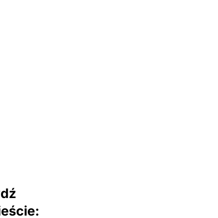
wdź
eście: