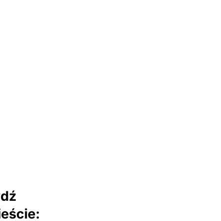
wdź
eście: