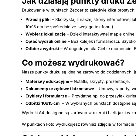
Jak działają punkty druku Z
Drukowanie w punktach Zeccer to zaledwie kilka prostych
Prześlij pliki
– Skorzystaj z naszej strony internetowej 
10x15 cm bezpośrednio ze swojego telefonu.)
Wybierz lokalizację
– Dzięki interaktywnej mapie online
Opłać wydruk online
– Bez kolejek i formalności. Szybko
Odbierz wydruki
– W dogodnym dla Ciebie momencie. Bez
Co możesz wydrukować?
Nasze punkty druku są idealne zarówno do codziennych, j
Materiały edukacyjne
– Notatki, skrypty, prezentacje.
Dokumenty urzędowe i biznesowe
– Umowy, raporty, wn
Etykiety i formularze
– Przydatne np. do przesyłek kurie
Odbitki 10x15 cm
– W wybranych punktach dostępne są dr
Wydruki A4 dostępne są zarówno w czerni i bieli, jak i w ko
W punktach Foto wydrukujesz również zdjęcia w formacie