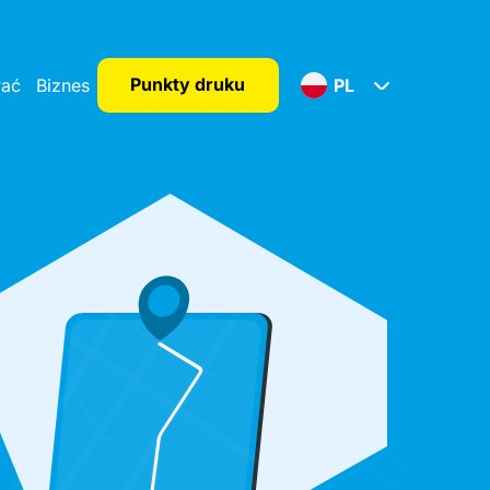
Punkty druku
wać
Biznes
PL