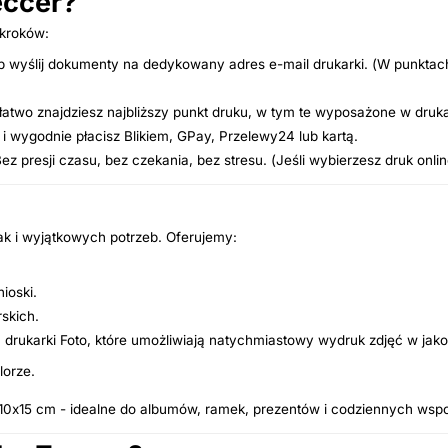
eccer?
 kroków:
lub wyślij dokumenty na dedykowany adres e-mail drukarki. (W punkta
 łatwo znajdziesz najbliższy punkt druku, w tym te wyposażone w druka
 i wygodnie płacisz Blikiem, GPay, Przelewy24 lub kartą.
 presji czasu, bez czekania, bez stresu. (Jeśli wybierzesz druk on
ak i wyjątkowych potrzeb. Oferujemy:
ioski.
rskich.
ukarki Foto, które umożliwiają natychmiastowy wydruk zdjęć w jakośc
lorze.
 10x15 cm - idealne do albumów, ramek, prezentów i codziennych wsp