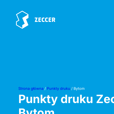
Strona główna
/
Punkty druku
/ Bytom
Punkty druku Ze
Bytom