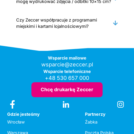
mogę wydrukować zdjęcia / odbitki 10×15 cm?
Czy Zeccer współpracuje z programami
miejskimi i kartami lojalnościowymi?
Wsparcie mailowe
wsparcie@zeccer.pl
Wsparcie telefoniczne
+48 530 657 000
Chcę drukarkę Zeccer
Gdzie jesteśmy
Partnerzy
Wrocław
Żabka
Warszawa
Poczta Polska