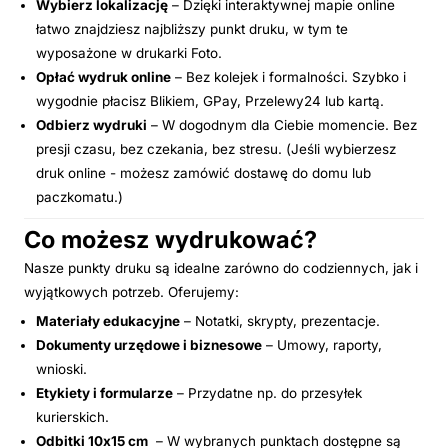
Wybierz lokalizację
– Dzięki interaktywnej mapie online
łatwo znajdziesz najbliższy punkt druku, w tym te
wyposażone w drukarki Foto.
Opłać wydruk online
– Bez kolejek i formalności. Szybko i
wygodnie płacisz Blikiem, GPay, Przelewy24 lub kartą.
Odbierz wydruki
– W dogodnym dla Ciebie momencie. Bez
presji czasu, bez czekania, bez stresu. (Jeśli wybierzesz
druk online - możesz zamówić dostawę do domu lub
paczkomatu.)
Co możesz wydrukować?
Nasze punkty druku są idealne zarówno do codziennych, jak i
wyjątkowych potrzeb. Oferujemy:
Materiały edukacyjne
– Notatki, skrypty, prezentacje.
Dokumenty urzędowe i biznesowe
– Umowy, raporty,
wnioski.
Etykiety i formularze
– Przydatne np. do przesyłek
kurierskich.
Odbitki 10x15 cm
– W wybranych punktach dostępne są