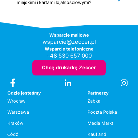
miejskimi i kartami lojalnościowymi?
Wsparcie mailowe
wsparcie@zeccer.pl
Wsparcie telefoniczne
+48 530 657 000
Chcę drukarkę Zeccer
Gdzie jesteśmy
Partnerzy
Wrocław
Żabka
Warszawa
Poczta Polska
Kraków
Media Markt
Łódź
Kaufland