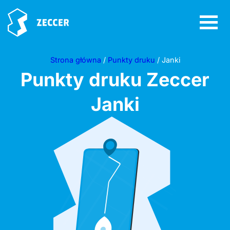
Strona główna
/
Punkty druku
/ Janki
Punkty druku Zeccer
Janki