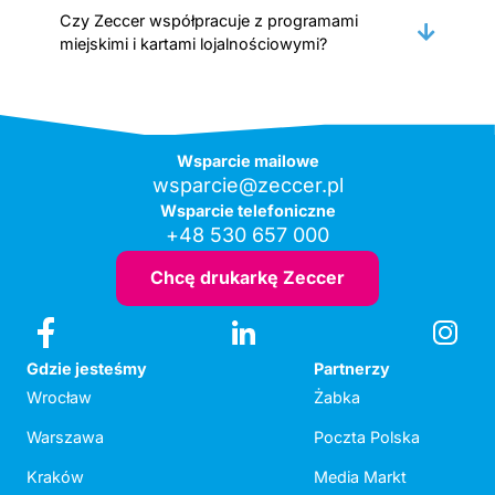
Czy Zeccer współpracuje z programami
miejskimi i kartami lojalnościowymi?
Wsparcie mailowe
wsparcie@zeccer.pl
Wsparcie telefoniczne
+48 530 657 000
Chcę drukarkę Zeccer
Gdzie jesteśmy
Partnerzy
Wrocław
Żabka
Warszawa
Poczta Polska
Kraków
Media Markt