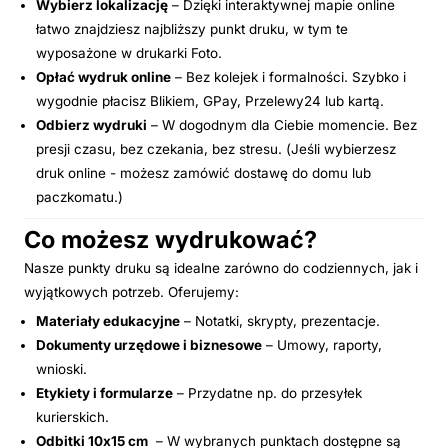
Wybierz lokalizację
– Dzięki interaktywnej mapie online
łatwo znajdziesz najbliższy punkt druku, w tym te
wyposażone w drukarki Foto.
Opłać wydruk online
– Bez kolejek i formalności. Szybko i
wygodnie płacisz Blikiem, GPay, Przelewy24 lub kartą.
Odbierz wydruki
– W dogodnym dla Ciebie momencie. Bez
presji czasu, bez czekania, bez stresu. (Jeśli wybierzesz
druk online - możesz zamówić dostawę do domu lub
paczkomatu.)
Co możesz wydrukować?
Nasze punkty druku są idealne zarówno do codziennych, jak i
wyjątkowych potrzeb. Oferujemy:
Materiały edukacyjne
– Notatki, skrypty, prezentacje.
Dokumenty urzędowe i biznesowe
– Umowy, raporty,
wnioski.
Etykiety i formularze
– Przydatne np. do przesyłek
kurierskich.
Odbitki 10x15 cm
– W wybranych punktach dostępne są