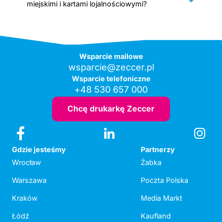
miejskimi i kartami lojalnościowymi?
Wsparcie mailowe
wsparcie@zeccer.pl
Wsparcie telefoniczne
+48 530 657 000
Chcę drukarkę Zeccer
Gdzie jesteśmy
Partnerzy
Wrocław
Żabka
Warszawa
Poczta Polska
Kraków
Media Markt
Łódź
Kaufland