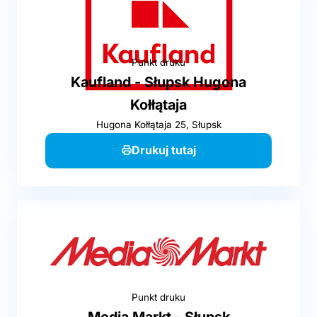
Punkt druku
Kaufland - Słupsk Hugona
Kołłątaja
Hugona Kołłątaja 25, Słupsk
Drukuj tutaj
Punkt druku
Media Markt - Słupsk