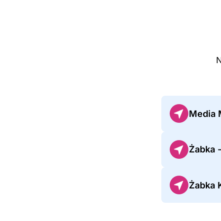
N
Media 
Żabka -
Żabka K