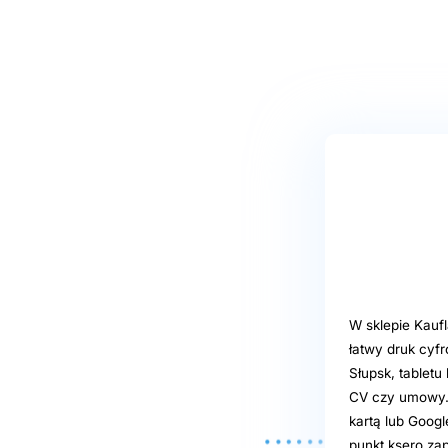
W sklepie Kaufl
łatwy druk cyfr
Słupsk, tablet
CV czy umowy. 
kartą lub Googl
punkt ksero za