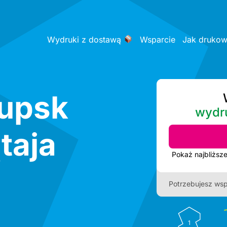
Wydruki z dostawą
Wsparcie
Jak druko
łupsk
wydr
taja
Potrzebujesz wsp
1