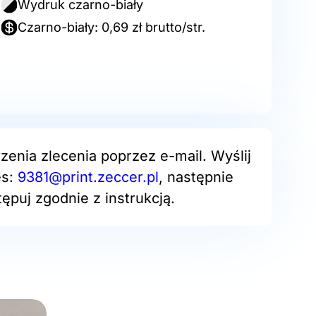
Wydruk czarno-biały
Czarno-biały: 0,69 zł brutto/str.
zenia zlecenia poprzez e-mail. Wyślij
es:
9381@print.zeccer.pl
, następnie
ępuj zgodnie z instrukcją.