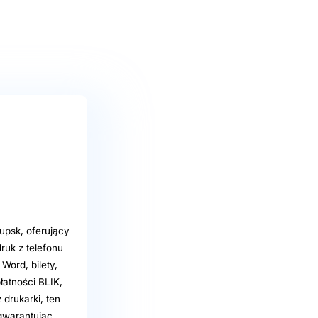
łupsk, oferujący
ruk z telefonu
ord, bilety,
atności BLIK,
drukarki, ten
gwarantując