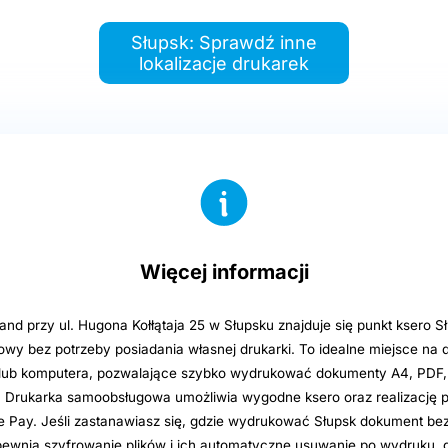
Słupsk: Sprawdź inne
lokalizacje drukarek
Więcej informacji
and przy ul. Hugona Kołłątaja 25 w Słupsku znajduje się punkt ksero S
owy bez potrzeby posiadania własnej drukarki. To idealne miejsce na d
u lub komputera, pozwalające szybko wydrukować dokumenty A4, PDF, W
Drukarka samoobsługowa umożliwia wygodne ksero oraz realizację pł
e Pay. Jeśli zastanawiasz się, gdzie wydrukować Słupsk dokument bez 
pewnia szyfrowanie plików i ich automatyczne usuwanie po wydruku, 