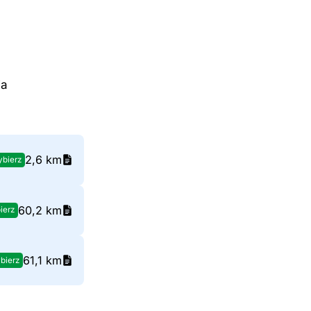
ja
2,6 km
bierz
60,2 km
ierz
61,1 km
bierz