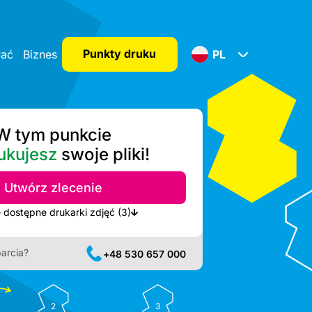
Punkty druku
wać
Biznes
PL
W tym punkcie
ukujesz
swoje pliki!
Utwórz zlecenie
Pokaż najbliższe dostępne drukarki zdjęć (3)
arcia?
+48 530 657 000
2
3