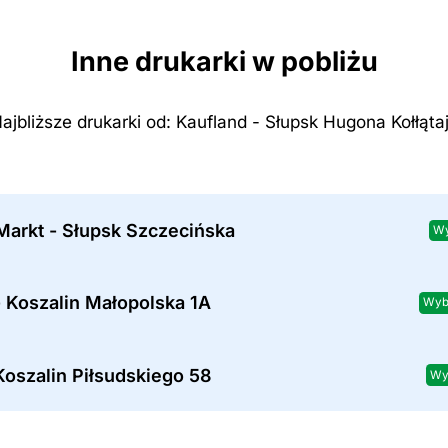
Inne drukarki w pobliżu
ajbliższe drukarki od: Kaufland - Słupsk Hugona Kołłąta
Markt - Słupsk Szczecińska
Wy
 Koszalin Małopolska 1A
Wyb
oszalin Piłsudskiego 58
Wy