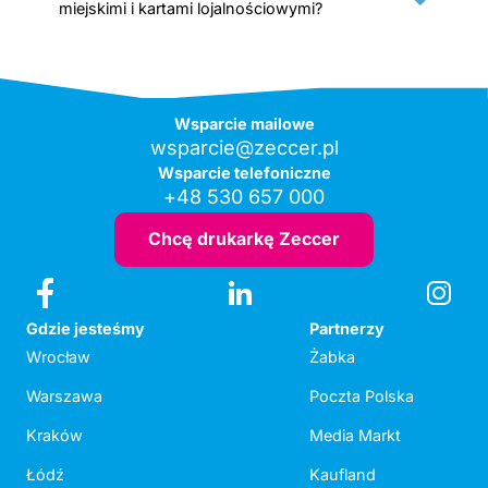
miejskimi i kartami lojalnościowymi?
Wsparcie mailowe
wsparcie@zeccer.pl
Wsparcie telefoniczne
+48 530 657 000
Chcę drukarkę Zeccer
Gdzie jesteśmy
Partnerzy
Wrocław
Żabka
Warszawa
Poczta Polska
Kraków
Media Markt
Łódź
Kaufland