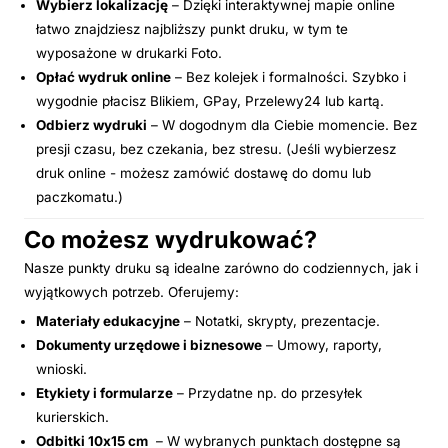
Wybierz lokalizację
– Dzięki interaktywnej mapie online
łatwo znajdziesz najbliższy punkt druku, w tym te
wyposażone w drukarki Foto.
Opłać wydruk online
– Bez kolejek i formalności. Szybko i
wygodnie płacisz Blikiem, GPay, Przelewy24 lub kartą.
Odbierz wydruki
– W dogodnym dla Ciebie momencie. Bez
presji czasu, bez czekania, bez stresu. (Jeśli wybierzesz
druk online - możesz zamówić dostawę do domu lub
paczkomatu.)
Co możesz wydrukować?
Nasze punkty druku są idealne zarówno do codziennych, jak i
wyjątkowych potrzeb. Oferujemy:
Materiały edukacyjne
– Notatki, skrypty, prezentacje.
Dokumenty urzędowe i biznesowe
– Umowy, raporty,
wnioski.
Etykiety i formularze
– Przydatne np. do przesyłek
kurierskich.
Odbitki 10x15 cm
– W wybranych punktach dostępne są