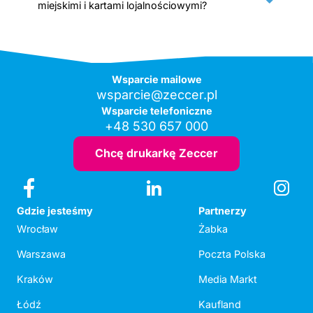
miejskimi i kartami lojalnościowymi?
Wsparcie mailowe
wsparcie@zeccer.pl
Wsparcie telefoniczne
+48 530 657 000
Chcę drukarkę Zeccer
Gdzie jesteśmy
Partnerzy
Wrocław
Żabka
Warszawa
Poczta Polska
Kraków
Media Markt
Łódź
Kaufland