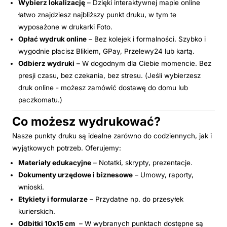
Wybierz lokalizację
– Dzięki interaktywnej mapie online
łatwo znajdziesz najbliższy punkt druku, w tym te
wyposażone w drukarki Foto.
Opłać wydruk online
– Bez kolejek i formalności. Szybko i
wygodnie płacisz Blikiem, GPay, Przelewy24 lub kartą.
Odbierz wydruki
– W dogodnym dla Ciebie momencie. Bez
presji czasu, bez czekania, bez stresu. (Jeśli wybierzesz
druk online - możesz zamówić dostawę do domu lub
paczkomatu.)
Co możesz wydrukować?
Nasze punkty druku są idealne zarówno do codziennych, jak i
wyjątkowych potrzeb. Oferujemy:
Materiały edukacyjne
– Notatki, skrypty, prezentacje.
Dokumenty urzędowe i biznesowe
– Umowy, raporty,
wnioski.
Etykiety i formularze
– Przydatne np. do przesyłek
kurierskich.
Odbitki 10x15 cm
– W wybranych punktach dostępne są