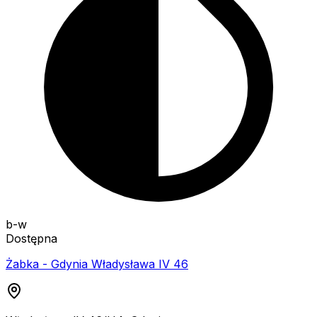
b-w
Dostępna
Żabka - Gdynia Władysława IV 46