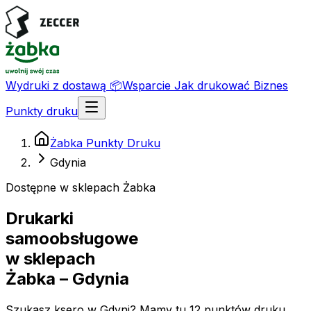
Wydruki z dostawą
📦
Wsparcie
Jak drukować
Biznes
Punkty druku
Żabka Punkty Druku
Gdynia
Dostępne w sklepach Żabka
Drukarki
samoobsługowe
w sklepach
Żabka
– Gdynia
Szukasz ksero w Gdyni? Mamy tu 12 punktów druku