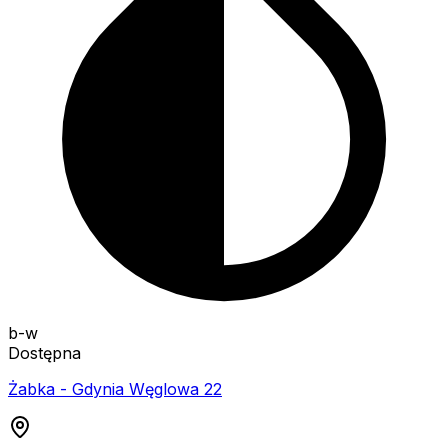
b-w
Dostępna
Żabka - Gdynia Węglowa 22