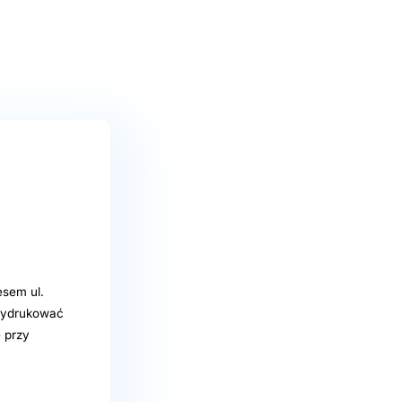
sem ul.
 wydrukować
ę przy