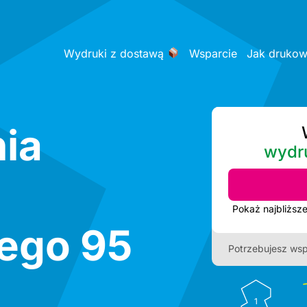
Wydruki z dostawą
Wsparcie
Jak druko
ia
wydr
iego 95
Potrzebujesz wsp
1