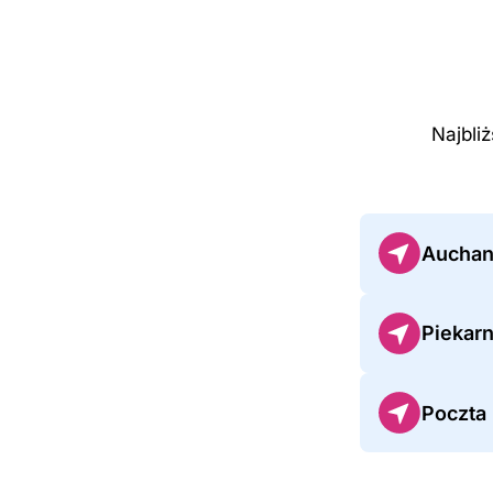
Najbli
Auchan
Piekarn
Poczta 