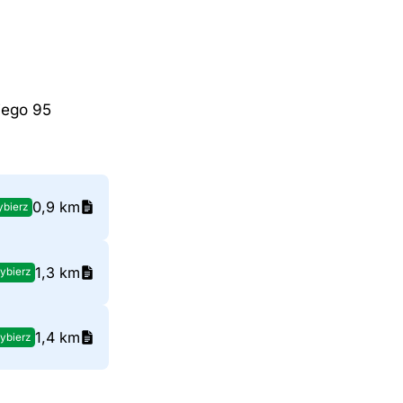
iego 95
0,9 km
bierz
1,3 km
ybierz
1,4 km
ybierz