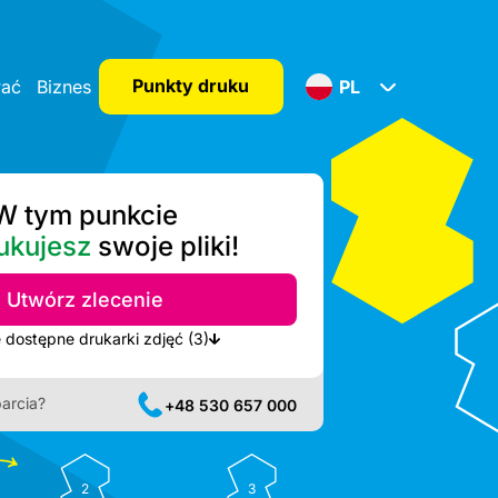
Punkty druku
wać
Biznes
PL
W tym punkcie
ukujesz
swoje pliki!
Utwórz zlecenie
Pokaż najbliższe dostępne drukarki zdjęć (3)
arcia?
+48 530 657 000
2
3