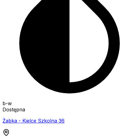
b-w
Dostępna
Żabka - Kielce Szkolna 36