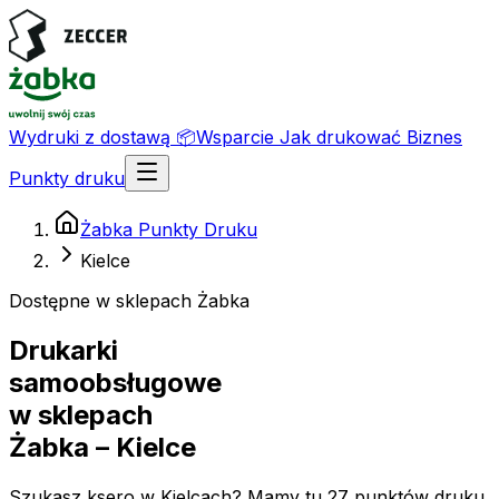
Wydruki z dostawą
📦
Wsparcie
Jak drukować
Biznes
Punkty druku
Żabka Punkty Druku
Kielce
Dostępne w sklepach Żabka
Drukarki
samoobsługowe
w sklepach
Żabka
– Kielce
Szukasz ksero w Kielcach? Mamy tu 27 punktów druku