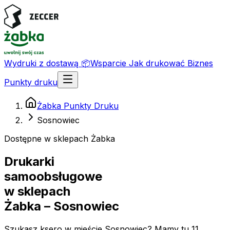
Wydruki z dostawą
📦
Wsparcie
Jak drukować
Biznes
Punkty druku
Żabka Punkty Druku
Sosnowiec
Dostępne w sklepach Żabka
Drukarki
samoobsługowe
w sklepach
Żabka
– Sosnowiec
Szukasz ksero w mieście Sosnowiec? Mamy tu 11