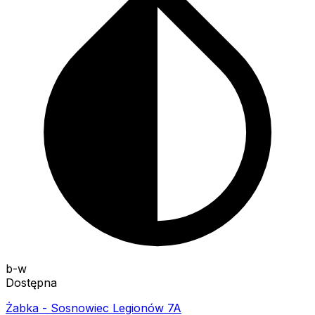
b-w
Dostępna
Żabka - Sosnowiec Legionów 7A