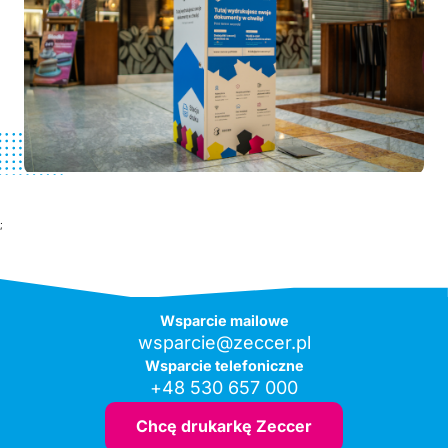
;
Wsparcie mailowe
wsparcie@zeccer.pl
Wsparcie telefoniczne
+48 530 657 000
Chcę drukarkę Zeccer