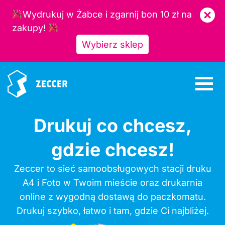
Wydrukuj w Żabce i zgarnij bon 10 zł na
zakupy!
Wybierz sklep
Drukuj co chcesz,
gdzie chcesz!
Zeccer to sieć samoobsługowych stacji druku
A4 i Foto w Twoim mieście oraz drukarnia
online z wygodną dostawą do paczkomatu.
Drukuj szybko, łatwo i tam, gdzie Ci najbliżej.