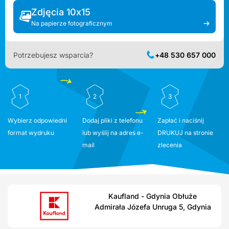
Zdjęcia 10x15
Na papierze fotograficznym
Potrzebujesz wsparcia?
+48 530 657 000
1
2
3
Wybierz odpowiedni
Dodaj pliki z telefonu
Zapłać i naciśnij
format wydruku
lub wyślij na adres e-
DRUKUJ na stronie
mail
zlecenia
Kaufland - Gdynia Obłuże
Admirała Józefa Unruga 5, Gdynia