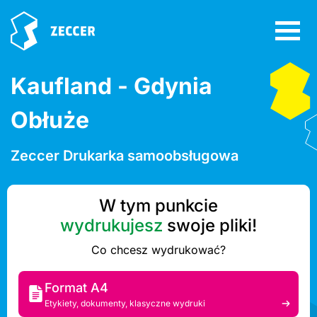
Kaufland - Gdynia
Obłuże
Zeccer Drukarka samoobsługowa
W tym punkcie
wydrukujesz
swoje pliki!
Co chcesz wydrukować?
Format A4
Etykiety, dokumenty, klasyczne wydruki