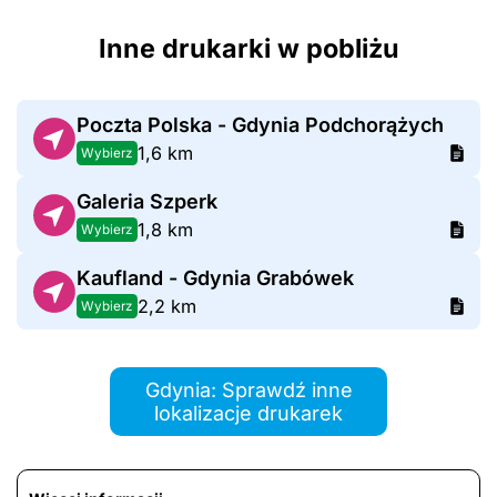
Inne drukarki w pobliżu
Poczta Polska - Gdynia Podchorążych
1,6 km
Wybierz
Galeria Szperk
1,8 km
Wybierz
Kaufland - Gdynia Grabówek
2,2 km
Wybierz
Gdynia: Sprawdź inne
lokalizacje drukarek