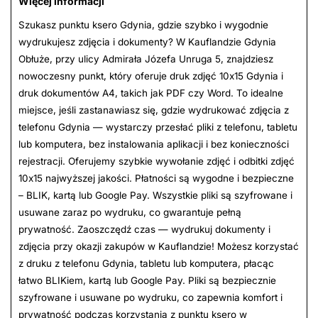
Więcej informacji
Szukasz punktu ksero Gdynia, gdzie szybko i wygodnie
wydrukujesz zdjęcia i dokumenty? W Kauflandzie Gdynia
Obłuże, przy ulicy Admirała Józefa Unruga 5, znajdziesz
nowoczesny punkt, który oferuje druk zdjęć 10x15 Gdynia i
druk dokumentów A4, takich jak PDF czy Word. To idealne
miejsce, jeśli zastanawiasz się, gdzie wydrukować zdjęcia z
telefonu Gdynia — wystarczy przesłać pliki z telefonu, tabletu
lub komputera, bez instalowania aplikacji i bez konieczności
rejestracji. Oferujemy szybkie wywołanie zdjęć i odbitki zdjęć
10x15 najwyższej jakości. Płatności są wygodne i bezpieczne
– BLIK, kartą lub Google Pay. Wszystkie pliki są szyfrowane i
usuwane zaraz po wydruku, co gwarantuje pełną
prywatność. Zaoszczędź czas — wydrukuj dokumenty i
zdjęcia przy okazji zakupów w Kauflandzie! Możesz korzystać
z druku z telefonu Gdynia, tabletu lub komputera, płacąc
łatwo BLIKiem, kartą lub Google Pay. Pliki są bezpiecznie
szyfrowane i usuwane po wydruku, co zapewnia komfort i
prywatność podczas korzystania z punktu ksero w