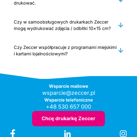
drukować.
Czy w samoobsługowych drukarkach Zeccer
mogę wydrukować zdjęcia / odbitki 10×15 cm?
Czy Zeccer współpracuje z programami miejskimi
i kartami lojalnościowymi?
Wsparcie mailowe
wsparcie@zeccer.pl
Wsparcie telefoniczne
+48 530 657 000
Chcę drukarkę Zeccer