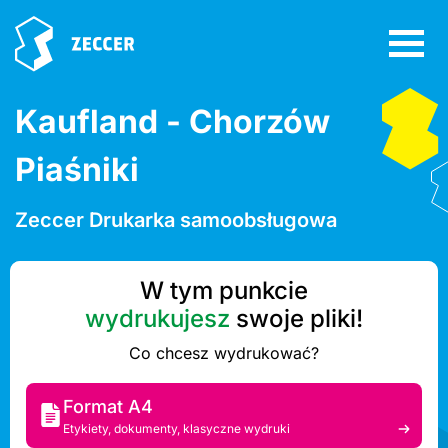
Kaufland - Chorzów
Piaśniki
Zeccer Drukarka samoobsługowa
W tym punkcie
wydrukujesz
swoje pliki!
Co chcesz wydrukować?
Format A4
Etykiety, dokumenty, klasyczne wydruki