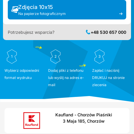
Zdjęcia 10x15
Na papierze fotograficznym
Potrzebujesz wsparcia?
+48 530 657 000
1
2
3
Wybierz odpowiedni
Dodaj pliki z telefonu
Zapłać i naciśnij
format wydruku
lub wyślij na adres e-
DRUKUJ na stronie
mail
zlecenia
Kaufland - Chorzów Piaśniki
3 Maja 185, Chorzów