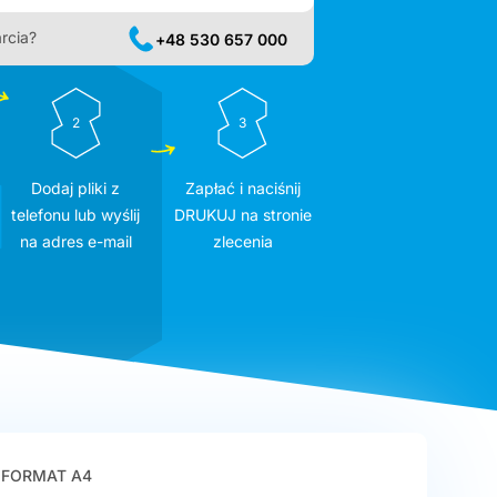
rcia?
+48 530 657 000
2
3
Dodaj pliki z
Zapłać i naciśnij
telefonu lub wyślij
DRUKUJ na stronie
na adres e-mail
zlecenia
FORMAT A4