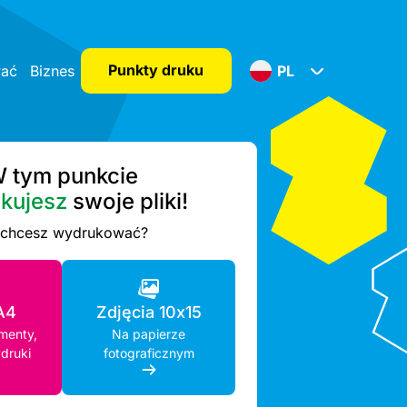
Punkty druku
wać
Biznes
PL
 tym punkcie
kujesz
swoje pliki!
 chcesz wydrukować?
A4
Zdjęcia 10x15
menty,
Na papierze
druki
fotograficznym