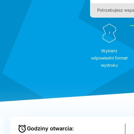
Potrzebujesz wspa
1
Wybierz
odpowiedni format
wydruku
Godziny otwarcia: