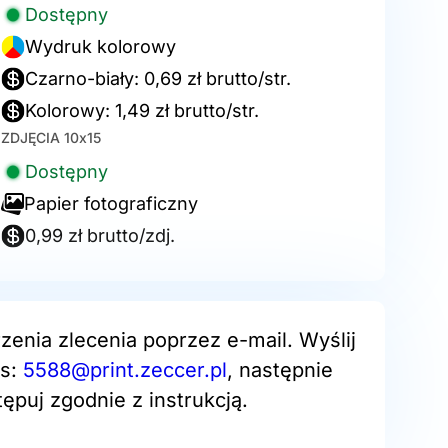
Dostępny
Wydruk kolorowy
Czarno-biały: 0,69 zł brutto/str.
Kolorowy: 1,49 zł brutto/str.
ZDJĘCIA 10x15
Dostępny
Papier fotograficzny
0,99 zł brutto/zdj.
zenia zlecenia poprzez e-mail. Wyślij
es:
5588@print.zeccer.pl
, następnie
ępuj zgodnie z instrukcją.