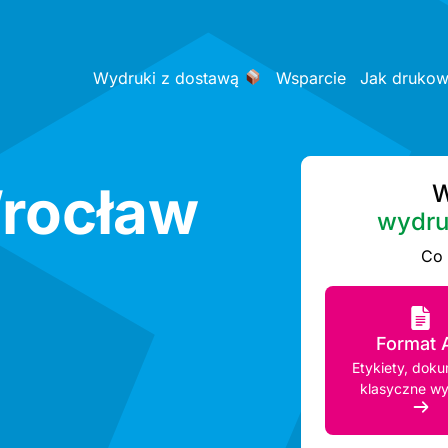
Wydruki z dostawą
Wsparcie
Jak druko
rocław
W
wydru
Co
Format 
Etykiety, doku
klasyczne wy