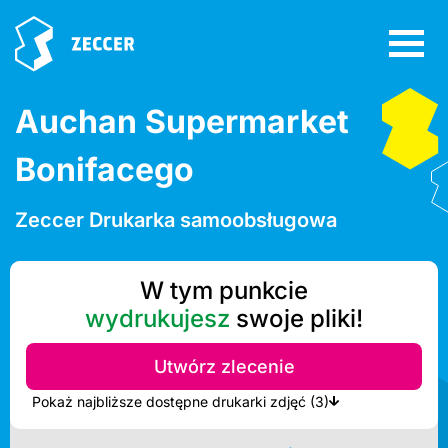
Auchan Supermarket
Bonifacego
Zeccer Drukarka samoobsługowa
W tym punkcie
wydrukujesz
swoje pliki!
Utwórz zlecenie
Pokaż najbliższe dostępne drukarki zdjęć (3)