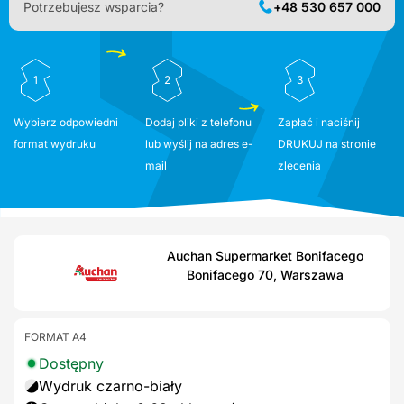
Potrzebujesz wsparcia?
+48 530 657 000
1
2
3
Wybierz odpowiedni
Dodaj pliki z telefonu
Zapłać i naciśnij
format wydruku
lub wyślij na adres e-
DRUKUJ na stronie
mail
zlecenia
Auchan Supermarket Bonifacego
Bonifacego 70, Warszawa
FORMAT A4
Dostępny
Wydruk czarno-biały