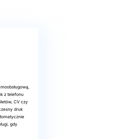
samoobsługową,
k z telefonu
iletów, CV czy
oczesny druk
utomatycznie
ługi, gdy