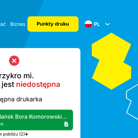
Punkty druku
wać
Biznes
PL
rzykro mi.
 jest
niedostępna
tępna drukarka
Żabka - Gdańsk Bora Komorowskiego 39
km
Więcej drukarek A4 w pobliżu (2)