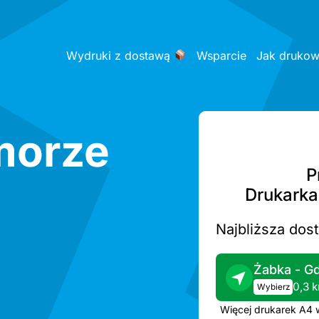
Wydruki z dostawą
Wsparcie
Jak druko
morze
P
Drukarka
Najbliższa dos
0,3 
Wybierz