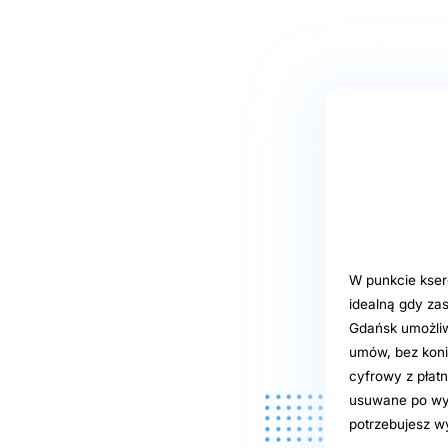
W punkcie kse
idealną gdy za
Gdańsk umożliw
umów, bez konie
cyfrowy z płatn
usuwane po wyd
potrzebujesz 