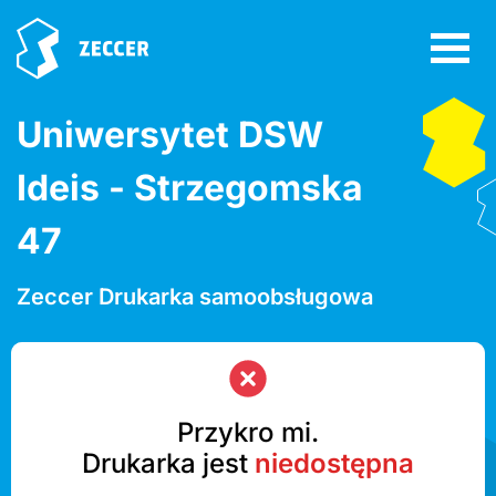
Uniwersytet DSW
Ideis - Strzegomska
47
Zeccer Drukarka samoobsługowa
Przykro mi.
Drukarka jest
niedostępna