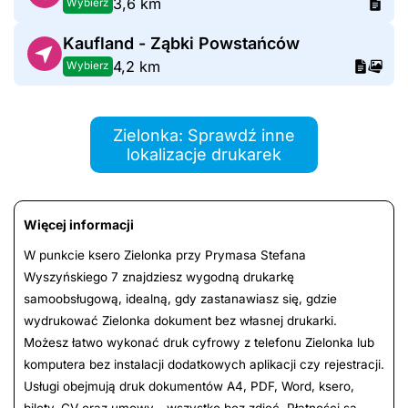
3,6 km
Wybierz
Kaufland - Ząbki Powstańców
4,2 km
Wybierz
Zielonka: Sprawdź inne
lokalizacje drukarek
Więcej informacji
W punkcie ksero Zielonka przy Prymasa Stefana
Wyszyńskiego 7 znajdziesz wygodną drukarkę
samoobsługową, idealną, gdy zastanawiasz się, gdzie
wydrukować Zielonka dokument bez własnej drukarki.
Możesz łatwo wykonać druk cyfrowy z telefonu Zielonka lub
komputera bez instalacji dodatkowych aplikacji czy rejestracji.
Usługi obejmują druk dokumentów A4, PDF, Word, ksero,
bilety, CV oraz umowy - wszystko bez zdjęć. Płatności są