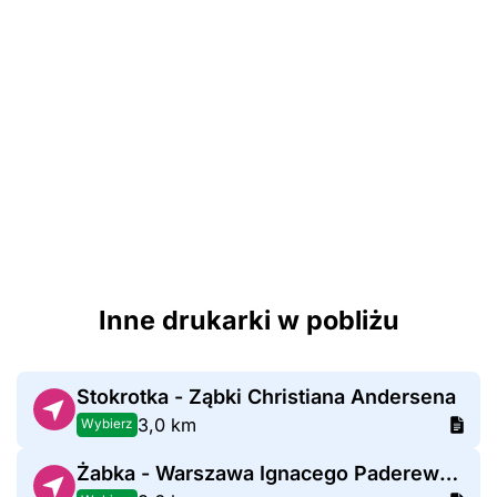
Inne drukarki w pobliżu
Stokrotka - Ząbki Christiana Andersena
3,0 km
Wybierz
Żabka - Warszawa Ignacego Paderewskiego 144H