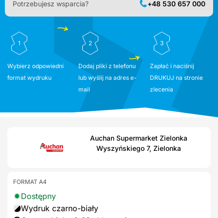
Potrzebujesz wsparcia?
+48 530 657 000
1
2
3
Wybierz odpowiedni
Dodaj pliki z telefonu
Zapłać i naciśnij
format wydruku
lub wyślij na adres e-
DRUKUJ na stronie
mail
zlecenia
Auchan Supermarket Zielonka
Wyszyńskiego 7, Zielonka
FORMAT A4
Dostępny
Wydruk czarno-biały