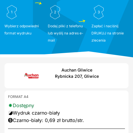
1
2
3
Wybierz odpowiedni
Dodaj pliki z telefonu
Zapłać i naciśnij
format wydruku
lub wyślij na adres e-
DRUKUJ na stronie
mail
zlecenia
Auchan Gliwice
Rybnicka 207, Gliwice
FORMAT A4
Dostępny
Wydruk czarno-biały
Czarno-biały: 0,69 zł brutto/str.