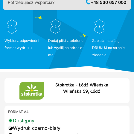
Potrzebujesz wsparcia?
+48 530 657 000
1
2
3
Wybierz odpowiedni
Dodaj pliki z telefonu
Zapłać i naciśnij
format wydruku
lub wyślij na adres e-
DRUKUJ na stronie
mail
zlecenia
Stokrotka - Łódź Wileńska
Wileńska 59, Łódź
FORMAT A4
Dostępny
Wydruk czarno-biały