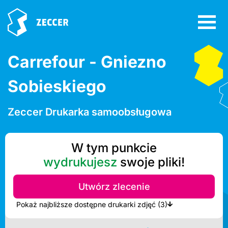
Carrefour - Gniezno
Sobieskiego
Zeccer Drukarka samoobsługowa
W tym punkcie
wydrukujesz
swoje pliki!
Utwórz zlecenie
Pokaż najbliższe dostępne drukarki zdjęć (3)