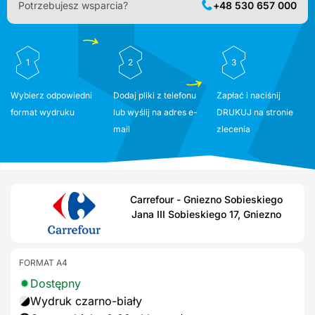
Potrzebujesz wsparcia?
+48 530 657 000
1
2
3
Wybierz odpowiedni
Dodaj pliki z telefonu
Zapłać i naciśnij
format wydruku
lub wyślij na adres e-
DRUKUJ na stronie
mail
zlecenia
Carrefour - Gniezno Sobieskiego
Jana III Sobieskiego 17, Gniezno
FORMAT A4
Dostępny
Wydruk czarno-biały