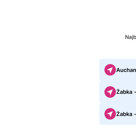
Najb
Auchan
Żabka 
Żabka -