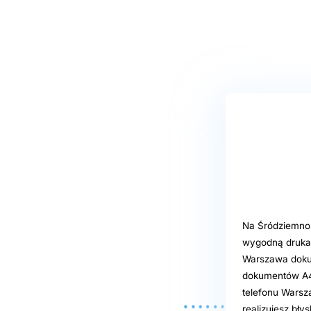
Na Śródziemnom
wygodną drukar
Warszawa dokum
dokumentów A4,
telefonu Warszaw
realizujesz bły