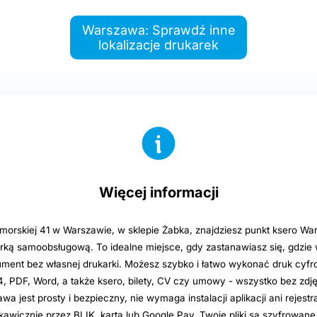
Warszawa: Sprawdź inne
lokalizacje drukarek
Więcej informacji
orskiej 41 w Warszawie, w sklepie Żabka, znajdziesz punkt ksero Wa
ką samoobsługową. To idealne miejsce, gdy zastanawiasz się, gdzi
ent bez własnej drukarki. Możesz szybko i łatwo wykonać druk cyf
 PDF, Word, a także ksero, bilety, CV czy umowy - wszystko bez zdję
a jest prosty i bezpieczny, nie wymaga instalacji aplikacji ani rejestra
skawicznie przez BLIK, kartą lub Google Pay. Twoje pliki są szyfrowan