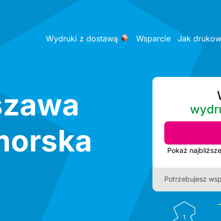
Wydruki z dostawą
Wsparcie
Jak druko
szawa
wydr
morska
Potrzebujesz wsp
1