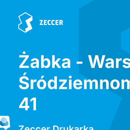
Żabka - War
Śródziemno
41
Zeccer Drukarka