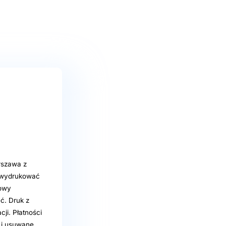
rszawa z
e wydrukować
rowy
ć. Druk z
cji. Płatności
e i usuwane