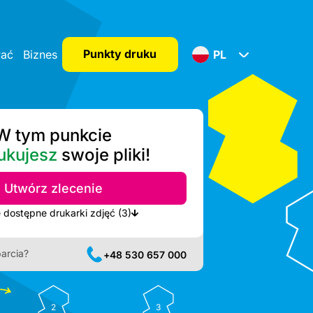
Punkty druku
wać
Biznes
PL
W tym punkcie
ukujesz
swoje pliki!
Utwórz zlecenie
Pokaż najbliższe dostępne drukarki zdjęć (3)
arcia?
+48 530 657 000
2
3