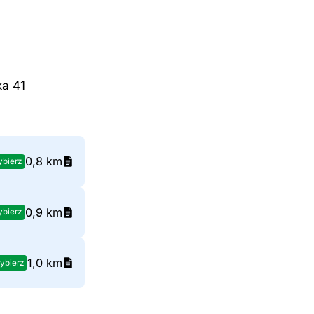
ka 41
0,8 km
bierz
0,9 km
bierz
1,0 km
ybierz