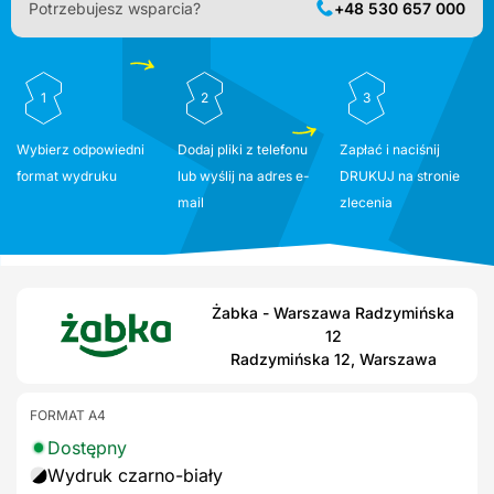
Potrzebujesz wsparcia?
+48 530 657 000
1
2
3
Wybierz odpowiedni
Dodaj pliki z telefonu
Zapłać i naciśnij
format wydruku
lub wyślij na adres e-
DRUKUJ na stronie
mail
zlecenia
Żabka - Warszawa Radzymińska
12
Radzymińska 12, Warszawa
FORMAT A4
Dostępny
Wydruk czarno-biały