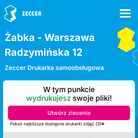
Żabka - Warszawa
Radzymińska 12
Zeccer Drukarka samoobsługowa
W tym punkcie
wydrukujesz
swoje pliki!
Utwórz zlecenie
Pokaż najbliższe dostępne drukarki zdjęć (3)