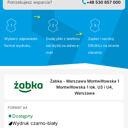
Potrzebujesz wsparcia?
+48 530 657 000
1
2
3
Wybierz odpowiedni
Dodaj pliki z telefonu
Zapłać i naciśnij
format wydruku
lub wyślij na adres e-
DRUKUJ na stronie
mail
zlecenia
Żabka - Warszawa Montwiłłowska 1
Montwiłłowska 1 lok. U3 i U4,
Warszawa
FORMAT A4
Dostępny
Wydruk czarno-biały