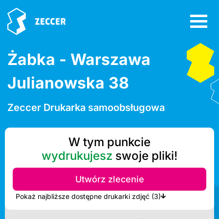
Żabka - Warszawa
Julianowska 38
Zeccer Drukarka samoobsługowa
W tym punkcie
wydrukujesz
swoje pliki!
Utwórz zlecenie
Pokaż najbliższe dostępne drukarki zdjęć (3)