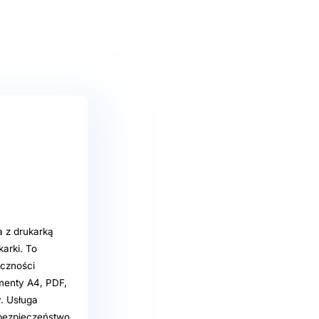
 z drukarką
arki. To
eczności
umenty A4, PDF,
y. Usługa
 bezpieczeństwo