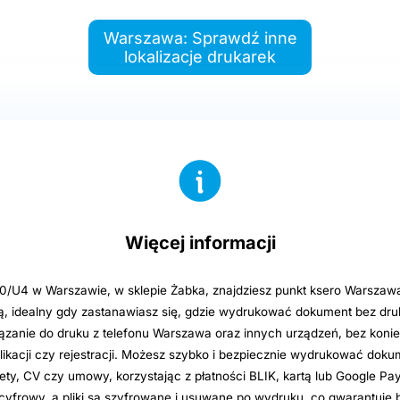
Warszawa: Sprawdź inne
lokalizacje drukarek
Więcej informacji
0/U4 w Warszawie, w sklepie Żabka, znajdziesz punkt ksero Warszawa
 idealny gdy zastanawiasz się, gdzie wydrukować dokument bez druk
zanie do druku z telefonu Warszawa oraz innych urządzeń, bez koni
plikacji czy rejestracji. Możesz szybko i bezpiecznie wydrukować dok
lety, CV czy umowy, korzystając z płatności BLIK, kartą lub Google Pa
cyfrowy, a pliki są szyfrowane i usuwane po wydruku, co gwarantuje