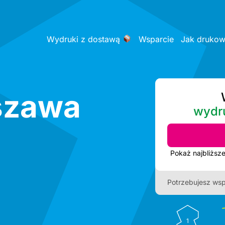
Wydruki z dostawą
Wsparcie
Jak druko
szawa
wydr
Potrzebujesz wsp
1