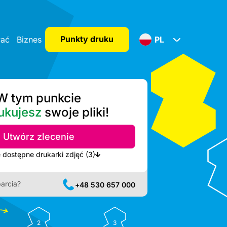
Punkty druku
wać
Biznes
PL
W tym punkcie
ukujesz
swoje pliki!
Utwórz zlecenie
Pokaż najbliższe dostępne drukarki zdjęć (3)
arcia?
+48 530 657 000
2
3