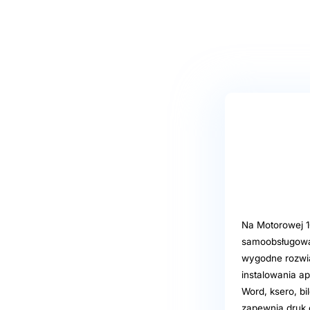
Na Motorowej 1
samoobsługową,
wygodne rozwią
instalowania a
Word, ksero, bi
zapewnia druk 