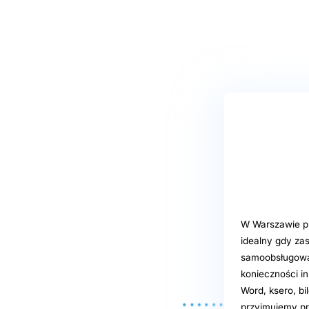
W Warszawie pr
idealny gdy za
samoobsługowa 
konieczności in
Word, ksero, bi
przyjmujemy pr