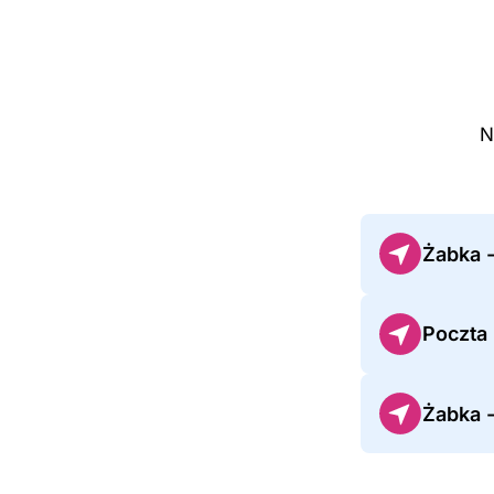
N
Żabka 
Poczta
Żabka -