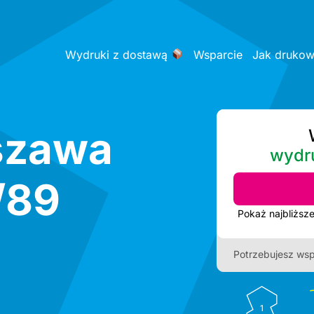
Wydruki z dostawą
Wsparcie
Jak druko
szawa
wydr
/89
Potrzebujesz wsp
1