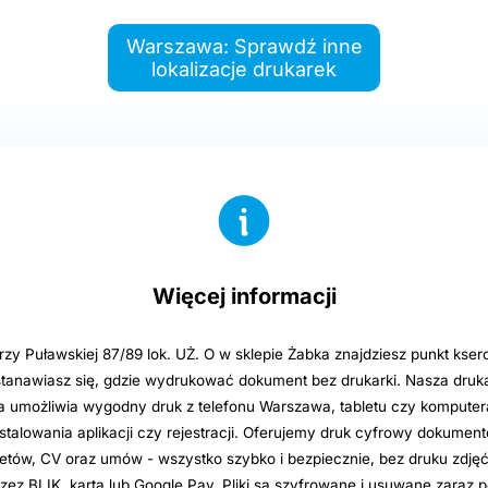
Warszawa: Sprawdź inne
lokalizacje drukarek
Więcej informacji
zy Puławskiej 87/89 lok. UŻ. O w sklepie Żabka znajdziesz punkt kse
stanawiasz się, gdzie wydrukować dokument bez drukarki. Nasza druk
umożliwia wygodny druk z telefonu Warszawa, tabletu czy komputer
stalowania aplikacji czy rejestracji. Oferujemy druk cyfrowy dokumen
letów, CV oraz umów - wszystko szybko i bezpiecznie, bez druku zdjęć
zez BLIK, kartą lub Google Pay. Pliki są szyfrowane i usuwane zaraz 