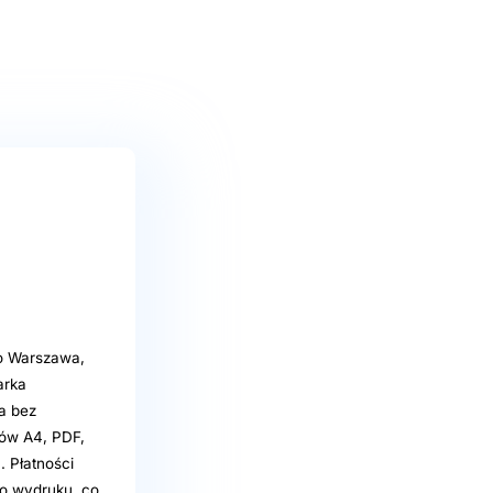
ro Warszawa,
arka
a bez
tów A4, PDF,
. Płatności
po wydruku, co