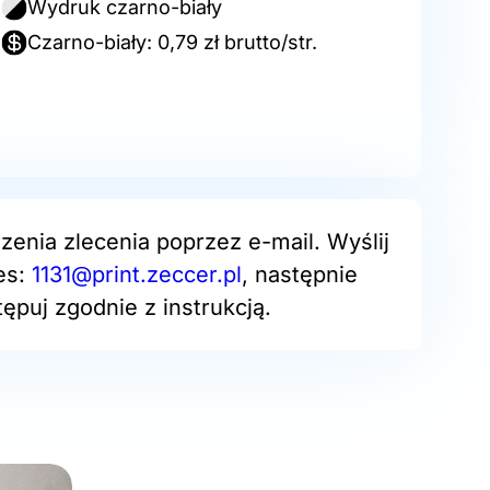
Wydruk czarno-biały
Czarno-biały: 0,79 zł brutto/str.
zenia zlecenia poprzez e-mail. Wyślij
es:
1131@print.zeccer.pl
, następnie
ępuj zgodnie z instrukcją.