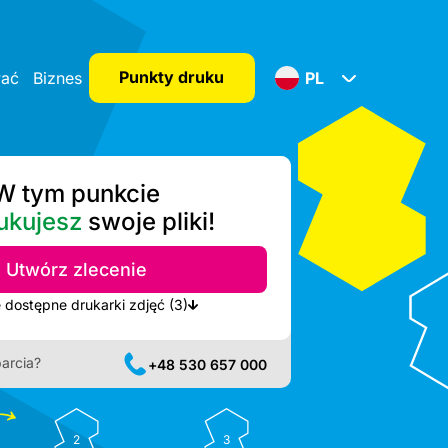
Punkty druku
wać
Biznes
PL
W tym punkcie
ukujesz
swoje pliki!
Utwórz zlecenie
Pokaż najbliższe dostępne drukarki zdjęć (3)
arcia?
+48 530 657 000
2
3