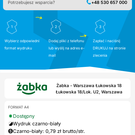
Potrzebujesz wsparcia?
+48 530 657 000
1
2
3
Wybierz odpowiedni
Dodaj pliki z telefonu
Zapłać i naciśnij
format wydruku
lub wyślij na adres e-
DRUKUJ na stronie
mail
zlecenia
Żabka - Warszawa Łukowska 18
Łukowska 18/Lok. U2, Warszawa
FORMAT A4
Dostępny
Wydruk czarno-biały
Czarno-biały: 0,79 zł brutto/str.