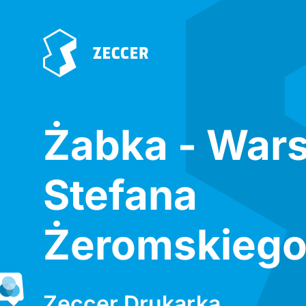
Żabka - War
Stefana
Żeromskiego
Zeccer Drukarka