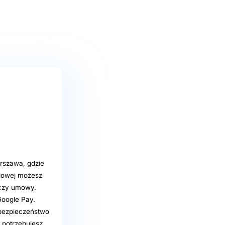
rszawa, gdzie
ugowej możesz
 czy umowy.
 Google Pay.
 bezpieczeństwo
 potrzebujesz