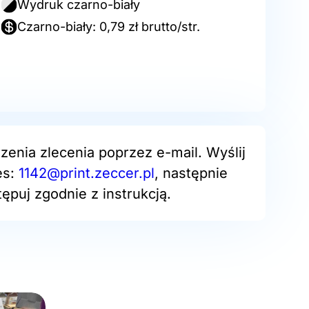
Wydruk czarno-biały
Czarno-biały: 0,79 zł brutto/str.
zenia zlecenia poprzez e-mail. Wyślij
es:
1142@print.zeccer.pl
, następnie
ępuj zgodnie z instrukcją.