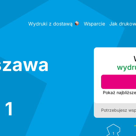
Wydruki z dostawą
Wsparcie
Jak druko
szawa
wydr
 1
Potrzebujesz wsp
1