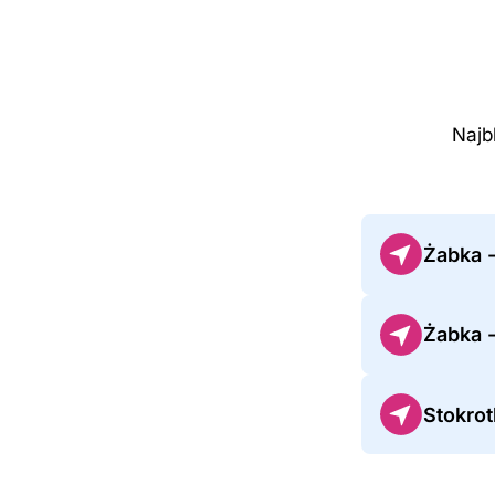
Najb
Żabka 
Żabka 
Stokro