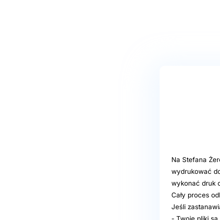
Na Stefana Żer
wydrukować dok
wykonać druk c
Cały proces odb
Jeśli zastanaw
- Twoje pliki s