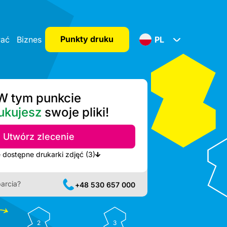
Punkty druku
wać
Biznes
PL
W tym punkcie
ukujesz
swoje pliki!
Utwórz zlecenie
Pokaż najbliższe dostępne drukarki zdjęć (3)
arcia?
+48 530 657 000
2
3