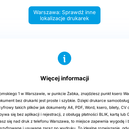
Warszawa: Sprawdź inne
lokalizacje drukarek
Więcej informacji
omskiego 1 w Warszawie, w punkcie Żabka, znajdziesz punkt ksero Wa
ument bez drukarki jest proste i szybkie. Dzięki drukarce samoobsł
yfrowy takich plików jak dokumenty A4, PDF, Word, ksero, bilety, CV
ywa się bez aplikacji i rejestracji, z obsługą płatności BLIK, kartą lub
iasz się nad druk z telefonu Warszawa, to miejsce zapewnia wygodę i
ą szyfrowane i usuwane zaraz po wydruku. To idealne rozwiązanie, gdy