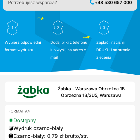
Potrzebujesz wsparcia?
+48 530 657 000
1
2
3
Wybierz odpowiedni
Dodaj pliki z telefonu
Zapłać i naciśnij
format wydruku
lub wyślij na adres e-
DRUKUJ na stronie
mail
zlecenia
Żabka - Warszawa Obrzeżna 1B
Obrzeżna 1B/3U5, Warszawa
FORMAT A4
Dostępny
Wydruk czarno-biały
Czarno-biały: 0,79 zł brutto/str.