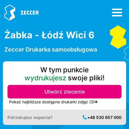
Żabka - Łódź Wici 6
Zeccer Drukarka samoobsługowa
W tym punkcie
wydrukujesz
swoje pliki!
Utwórz zlecenie
Pokaż najbliższe dostępne drukarki zdjęć (3)
Potrzebujesz wsparcia?
+48 530 657 000