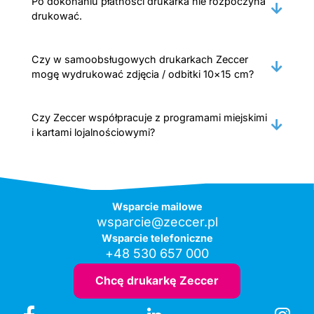
Po dokonaniu płatności drukarka nie rozpoczyna
drukować.
Czy w samoobsługowych drukarkach Zeccer
mogę wydrukować zdjęcia / odbitki 10×15 cm?
Czy Zeccer współpracuje z programami miejskimi
i kartami lojalnościowymi?
Wsparcie mailowe
wsparcie@zeccer.pl
Wsparcie telefoniczne
+48 530 657 000
Chcę drukarkę Zeccer