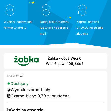
1
2
3
Wybierz odpowiedni
Dodaj pliki z telefonu
Zapłać i naciśnij
format wydruku
lub wyślij na adres e-
DRUKUJ na stronie
mail
zlecenia
Żabka - Łódź Wici 6
Wici 6 paw. 406, Łódź
FORMAT A4
Dostępny
Wydruk czarno-biały
Czarno-biały: 0,79 zł brutto/str.
Godziny otwarcia: