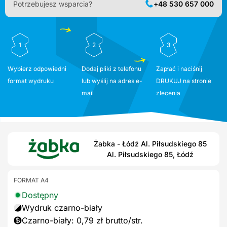
Potrzebujesz wsparcia?
+48 530 657 000
1
2
3
Wybierz odpowiedni
Dodaj pliki z telefonu
Zapłać i naciśnij
format wydruku
lub wyślij na adres e-
DRUKUJ na stronie
mail
zlecenia
Żabka - Łódź Al. Piłsudskiego 85
Al. Piłsudskiego 85, Łódź
FORMAT A4
Dostępny
Wydruk czarno-biały
Czarno-biały: 0,79 zł brutto/str.