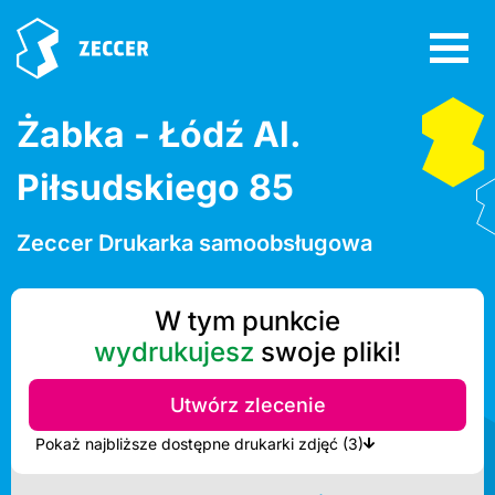
Żabka - Łódź Al.
Piłsudskiego 85
Zeccer Drukarka samoobsługowa
W tym punkcie
wydrukujesz
swoje pliki!
Utwórz zlecenie
Pokaż najbliższe dostępne drukarki zdjęć (3)